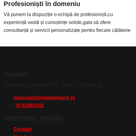
Profesioniști în domeniu
Vă punem la dispoziție o echipă de profesioniști,cu
experiență vastă și cunoștințe solide,gata să ofere
consultanță și servicii personalizate pentru fiecare călătorie
Contact
Strada Ing. Zablovschi 91, Sector 1, Bucureşti
rezervari@prestigetours.ro
0733981542
PRESTIGE TOURS
Contact