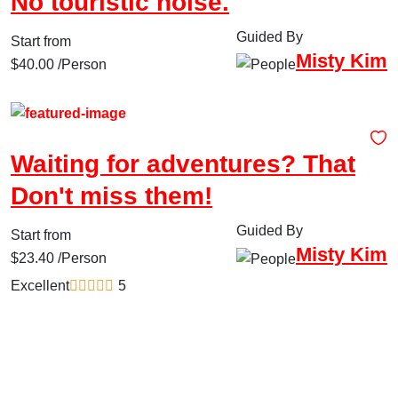
No touristic noise.
Guided By
Start from
Misty Kim
$
40.00
/Person
New Zealand
Waiting for adventures? That
Don't miss them!
Guided By
Start from
Misty Kim
$
23.40
/Person
Excellent
5