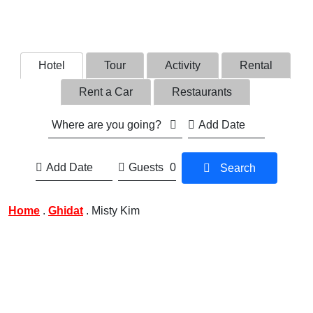
Hotel
Tour
Activity
Rental
Rent a Car
Restaurants
Where are you going?
Guests
0
Search
Home
.
Ghidat
.
Misty Kim