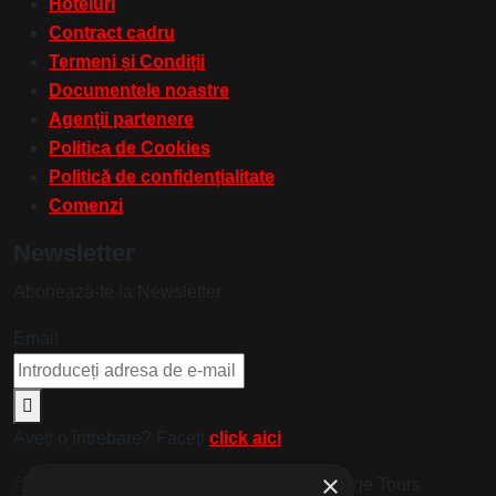
Hoteluri
Contract cadru
Termeni și Condiții
Documentele noastre
Agenții partenere
Politica de Cookies
Politică de confidențialitate
Comenzi
Newsletter
Abonează-te la Newsletter
Email
Aveți o întrebare? Faceți
click aici
×
© 2024. Toate drepturile rezervate de Prestige Tours