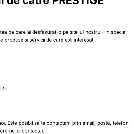
al de catre
PRESTİGE
tatea pe care ai desfasurat-o pe site-ul nostru – in special
e produse si servicii de care esti interesat.
dat.
noi. Este posibil sa te contactam prin email, posta, telefon
are ne-ai contactat.