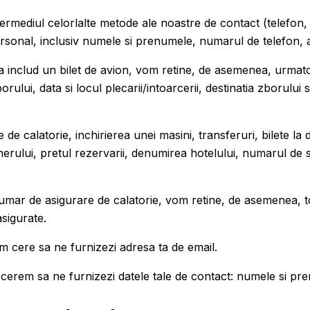
ermediul celorlalte metode ale noastre de contact (telefon,
personal, inclusiv numele si prenumele, numarul de telefon, a
tea includ un bilet de avion, vom retine, de asemenea, urmat
lui, data si locul plecarii/intoarcerii, destinatia zborului si 
 de calatorie, inchirierea unei masini, transferuri, bilete la 
ului, pretul rezervarii, denumirea hotelului, numarul de stel
 numar de asigurare de calatorie, vom retine, de asemenea, to
asigurate.
vom cere sa ne furnizezi adresa ta de email.
ti cerem sa ne furnizezi datele tale de contact: numele si p