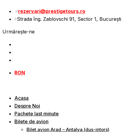
Sări
rezervari@prestigetours.ro
la
Strada İng. Zablovschi 91, Sector 1, Bucureşti
conținut
Urmărește-ne
RON
Acasa
Despre Noi
Pachete last minute
Bilete de avion
Bilet avion Arad – Antalya (dus-intors)