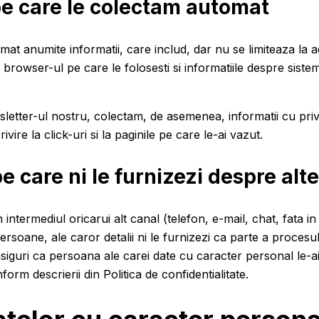
pe care le colectam automat
at anumite informatii, care includ, dar nu se limiteaza la ad
 browser-ul pe care le folosesti si informatiile despre siste
tter-ul nostru, colectam, de asemenea, informatii cu privire l
ivire la click-uri si la paginile pe care le-ai vazut.
e care ni le furnizezi despre al
 intermediul oricarui alt canal (telefon, e-mail, chat, fata i
persoane, ale caror detalii ni le furnizezi ca parte a proces
 asiguri ca persoana ale carei date cu caracter personal le-ai
orm descrierii din Politica de confidentialitate.