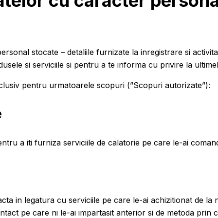
datelor cu caracter person
ersonal stocate – detaliile furnizate la inregistrare si activi
sele si serviciile si pentru a te informa cu privire la ultimel
xclusiv pentru urmatoarele scopuri (”Scopuri autorizate”):
e
tru a iti furniza serviciile de calatorie pe care le-ai coman
ta in legatura cu serviciile pe care le-ai achizitionat de la 
tact pe care ni le-ai impartasit anterior si de metoda prin c