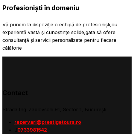
Profesioniști în domeniu
Vă punem la dispoziție o echipă de profesioniști,cu
experiență vastă și cunoștințe solide,gata să ofere
consultanță și servicii personalizate pentru fiecare
călătorie
Contact
Strada Ing. Zablovschi 91, Sector 1, Bucureşti
rezervari@prestigetours.ro
0733981542