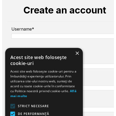
Create an account
Username*
×
Acest site web folosește
First name*
cookie-uri
Acest site web folosește cookie-uri pentru a
îmbunătăți experiența utilizatorului. Prin
Last name*
utilizarea site-ului nostru web, sunteți de
acord cu toate cookie-urile în conformitate
cu Politica noastră privind cookie-urile.
Află
mai multe
Your email*
STRICT NECESARE
DE PERFORMANȚĂ