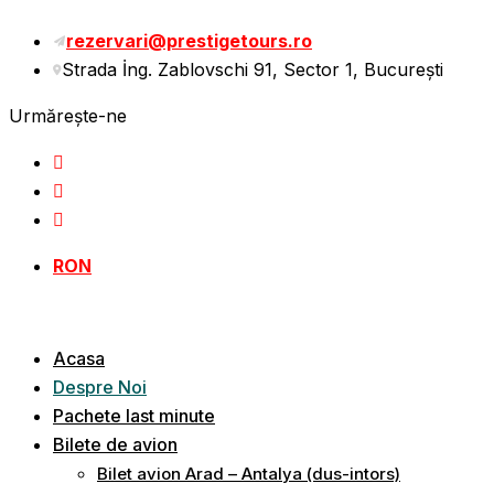
rezervari@prestigetours.ro
Strada İng. Zablovschi 91, Sector 1, Bucureşti
Urmărește-ne
RON
Acasa
Despre Noi
Pachete last minute
Bilete de avion
Bilet avion Arad – Antalya (dus-intors)