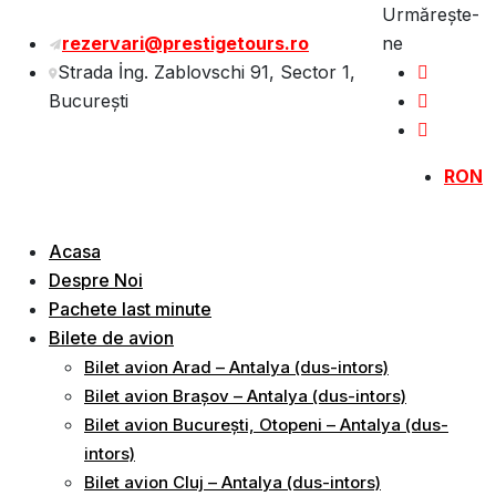
Sări
Urmărește-
la
rezervari@prestigetours.ro
ne
conținut
Strada İng. Zablovschi 91, Sector 1,
Bucureşti
RON
Acasa
Despre Noi
Pachete last minute
Bilete de avion
Bilet avion Arad – Antalya (dus-intors)
Bilet avion Brașov – Antalya (dus-intors)
Bilet avion București, Otopeni – Antalya (dus-
intors)
Bilet avion Cluj – Antalya (dus-intors)