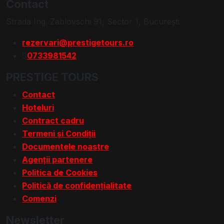
Contact
Strada Ing. Zablovschi 91, Sector 1, Bucureşti
rezervari@prestigetours.ro
0733981542
PRESTIGE TOURS
Contact
Hoteluri
Contract cadru
Termeni și Condiții
Documentele noastre
Agenții partenere
Politica de Cookies
Politică de confidențialitate
Comenzi
Newsletter