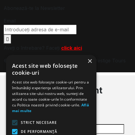
Abonează-te la Newsletter
Email
Aveți o întrebare? Faceți
click aici
×
© 2024. Toate drepturile rezervate de Prestige Tours
Acest site web folosește
cookie-uri
Login
Register
Acest site web folosește cookie-uri pentru a
Sign in to your account
îmbunătăți experiența utilizatorului. Prin
utilizarea site-ului nostru web, sunteți de
acord cu toate cookie-urile în conformitate
Login
cu Politica noastră privind cookie-urile.
Află
mai multe
Username or email
STRICT NECESARE
DE PERFORMANȚĂ