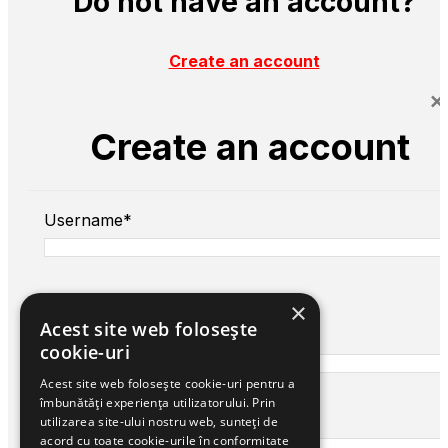
Do not have an account?
Create an account
×
Create an account
Username*
×
Acest site web folosește
First name*
cookie-uri
Acest site web folosește cookie-uri pentru a
îmbunătăți experiența utilizatorului. Prin
Last name*
utilizarea site-ului nostru web, sunteți de
acord cu toate cookie-urile în conformitate