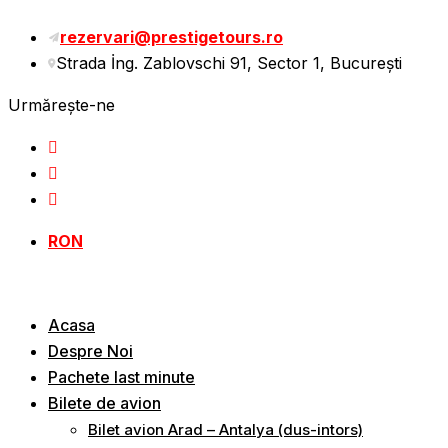
rezervari@prestigetours.ro
Strada İng. Zablovschi 91, Sector 1, Bucureşti
Urmărește-ne
RON
Acasa
Despre Noi
Pachete last minute
Bilete de avion
Bilet avion Arad – Antalya (dus-intors)