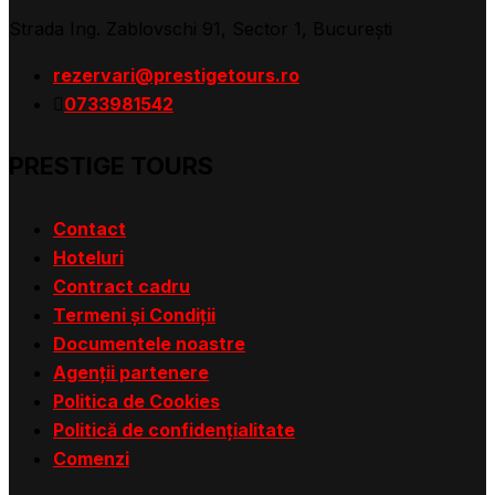
Strada Ing. Zablovschi 91, Sector 1, Bucureşti
rezervari@prestigetours.ro
0733981542
PRESTIGE TOURS
Contact
Hoteluri
Contract cadru
Termeni și Condiții
Documentele noastre
Agenții partenere
Politica de Cookies
Politică de confidențialitate
Comenzi