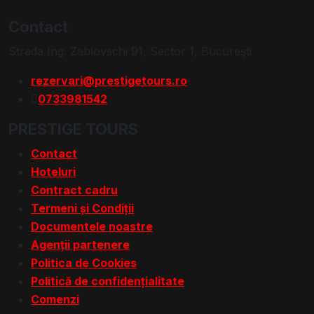
Contact
Strada Ing. Zablovschi 91, Sector 1, Bucureşti
rezervari@prestigetours.ro
0733981542
PRESTIGE TOURS
Contact
Hoteluri
Contract cadru
Termeni și Condiții
Documentele noastre
Agenții partenere
Politica de Cookies
Politică de confidențialitate
Comenzi