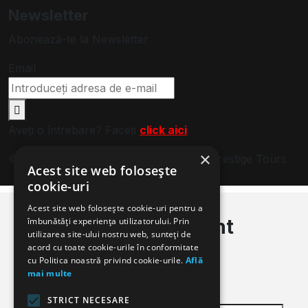
Newsletter
Abonează-te la Newsletter
Email
Aveți o întrebare? Faceți
click aici
×
© 2024. Toate drepturile rezervate de Prestige Tours
Acest site web folosește
cookie-uri
Login
Register
Acest site web folosește cookie-uri pentru a
Sign in to your account
îmbunătăți experiența utilizatorului. Prin
utilizarea site-ului nostru web, sunteți de
acord cu toate cookie-urile în conformitate
Login
cu Politica noastră privind cookie-urile.
Află
mai multe
Username or email
STRICT NECESARE