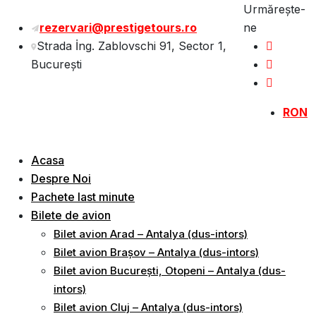
Sări
Urmărește-
la
rezervari@prestigetours.ro
ne
conținut
Strada İng. Zablovschi 91, Sector 1,
Bucureşti
RON
Acasa
Despre Noi
Pachete last minute
Bilete de avion
Bilet avion Arad – Antalya (dus-intors)
Bilet avion Brașov – Antalya (dus-intors)
Bilet avion București, Otopeni – Antalya (dus-
intors)
Bilet avion Cluj – Antalya (dus-intors)