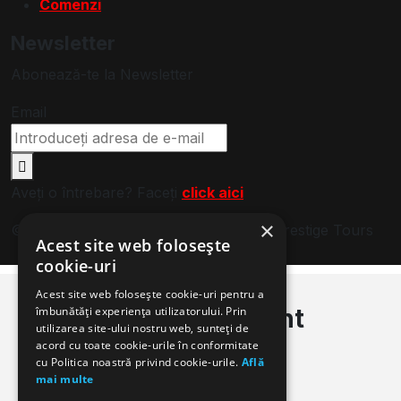
Comenzi
Newsletter
Abonează-te la Newsletter
Email
Aveți o întrebare? Faceți
click aici
×
© 2024. Toate drepturile rezervate de Prestige Tours
Acest site web folosește
cookie-uri
Login
Register
Acest site web folosește cookie-uri pentru a
Sign in to your account
îmbunătăți experiența utilizatorului. Prin
utilizarea site-ului nostru web, sunteți de
acord cu toate cookie-urile în conformitate
Login
cu Politica noastră privind cookie-urile.
Află
mai multe