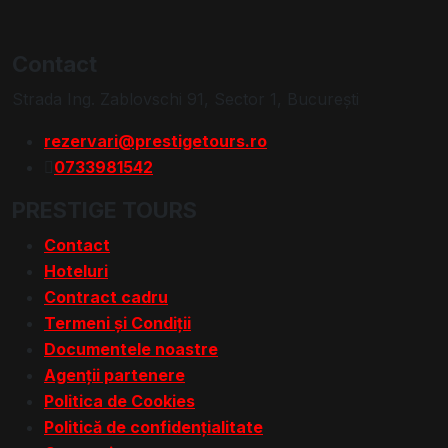
Contact
Strada Ing. Zablovschi 91, Sector 1, Bucureşti
rezervari@prestigetours.ro
0733981542
PRESTIGE TOURS
Contact
Hoteluri
Contract cadru
Termeni și Condiții
Documentele noastre
Agenții partenere
Politica de Cookies
Politică de confidențialitate