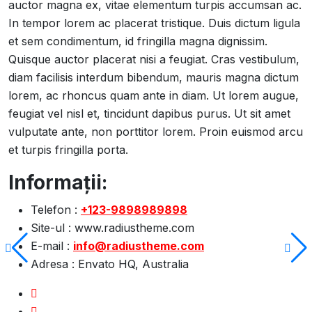
auctor magna ex, vitae elementum turpis accumsan ac.
In tempor lorem ac placerat tristique. Duis dictum ligula
et sem condimentum, id fringilla magna dignissim.
Quisque auctor placerat nisi a feugiat. Cras vestibulum,
diam facilisis interdum bibendum, mauris magna dictum
lorem, ac rhoncus quam ante in diam. Ut lorem augue,
feugiat vel nisl et, tincidunt dapibus purus. Ut sit amet
vulputate ante, non porttitor lorem. Proin euismod arcu
et turpis fringilla porta.
Informații:
Telefon :
+123-9898989898
Site-ul :
www.radiustheme.com
E-mail :
info@radiustheme.com
Adresa :
Envato HQ, Australia