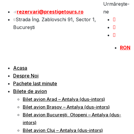
Sări
Urmărește-
la
rezervari@prestigetours.ro
ne
conținut
Strada İng. Zablovschi 91, Sector 1,
Bucureşti
RON
Acasa
Despre Noi
Pachete last minute
Bilete de avion
Bilet avion Arad – Antalya (dus-intors)
Bilet avion Brașov – Antalya (dus-intors)
Bilet avion București, Otopeni – Antalya (dus-
intors)
Bilet avion Cluj – Antalya (dus-intors)