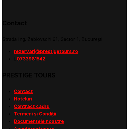
Contact
Strada Ing. Zablovschi 91, Sector 1, Bucureşti
rezervari@prestigetours.ro
0733981542
PRESTIGE TOURS
Contact
Hoteluri
Contract cadru
Termeni și Condiții
Documentele noastre
Agenții partenere