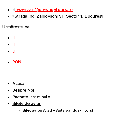
Sări
rezervari@prestigetours.ro
la
Strada İng. Zablovschi 91, Sector 1, Bucureşti
conținut
Urmărește-ne
RON
Acasa
Despre Noi
Pachete last minute
Bilete de avion
Bilet avion Arad – Antalya (dus-intors)