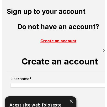
Sign up to your account
Do not have an account?
Create an account
×
Create an account
Username*
×
Acest site web folosește
First name*