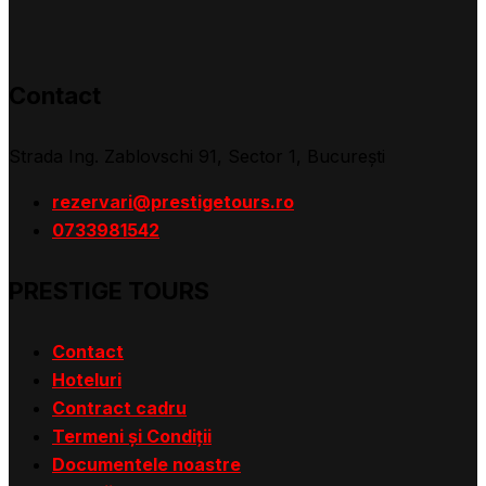
Contact
Strada Ing. Zablovschi 91, Sector 1, Bucureşti
rezervari@prestigetours.ro
0733981542
PRESTIGE TOURS
Contact
Hoteluri
Contract cadru
Termeni și Condiții
Documentele noastre