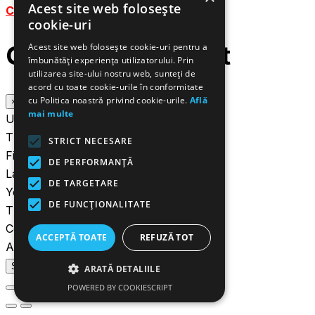
Acest site web folosește
Create an account
cookie-uri
Create an account
Acest site web folosește cookie-uri pentru a
îmbunătăți experiența utilizatorului. Prin
utilizarea site-ului nostru web, sunteți de
acord cu toate cookie-urile în conformitate
cu Politica noastră privind cookie-urile.
Află
×
mai multe
Username*
This username already exists
STRICT NECESARE
First name*
DE PERFORMANȚĂ
Last name*
DE TARGETARE
Your email*
DE FUNCŢIONALITATE
This email already exists
Confirm email*
ACCEPTĂ TOATE
REFUZĂ TOT
A password will be emailed to you.
ARATĂ DETALIILE
POWERED BY COOKIESCRIPT