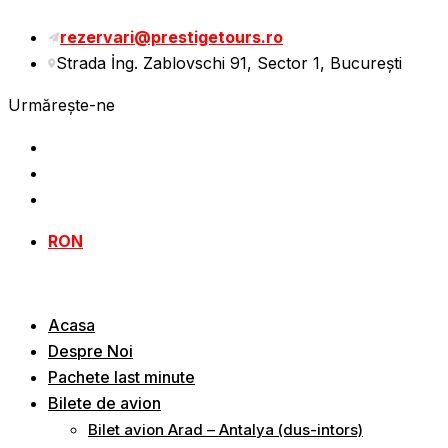
Sări
rezervari@prestigetours.ro
la
Strada İng. Zablovschi 91, Sector 1, Bucureşti
conținut
Urmărește-ne
RON
Acasa
Despre Noi
Pachete last minute
Bilete de avion
Bilet avion Arad – Antalya (dus-intors)