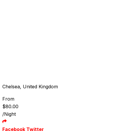
Chelsea, United Kingdom
From
$
80.00
/Night
Youtube
LinkedIn
Pinterest
Facebook
Twitter