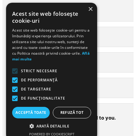
×
Acest site web folosește
First name*
cookie-uri
Acest site web folosește cookie-uri pentru a
îmbunătăți experiența utilizatorului. Prin
Last name*
utilizarea site-ului nostru web, sunteți de
acord cu toate cookie-urile în conformitate
cu Politica noastră privind cookie-urile.
Află
mai multe
Your email*
STRICT NECESARE
DE PERFORMANȚĂ
DE TARGETARE
Confirm email*
DE FUNCŢIONALITATE
ACCEPTĂ TOATE
REFUZĂ TOT
A password will be emailed to you.
ARATĂ DETALIILE
POWERED BY COOKIESCRIPT