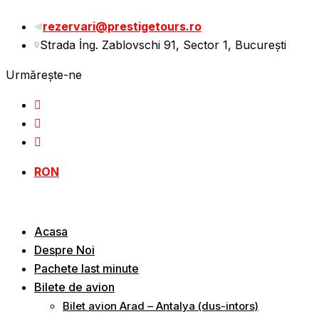
Sări
rezervari@prestigetours.ro
la
Strada İng. Zablovschi 91, Sector 1, Bucureşti
conținut
Urmărește-ne
RON
Acasa
Despre Noi
Pachete last minute
Bilete de avion
Bilet avion Arad – Antalya (dus-intors)