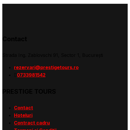
Contact
Strada Ing. Zablovschi 91, Sector 1, Bucureşti
rezervari@prestigetours.ro
0733981542
PRESTIGE TOURS
Contact
Hoteluri
Contract cadru