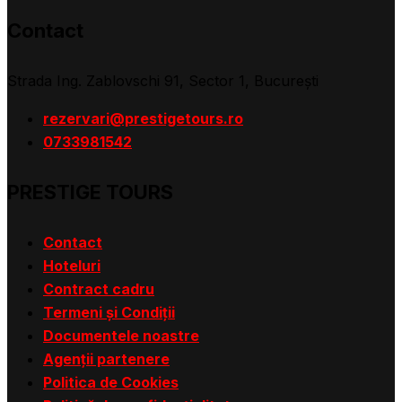
Contact
Strada Ing. Zablovschi 91, Sector 1, Bucureşti
rezervari@prestigetours.ro
0733981542
PRESTIGE TOURS
Contact
Hoteluri
Contract cadru
Termeni și Condiții
Documentele noastre
Agenții partenere
Politica de Cookies