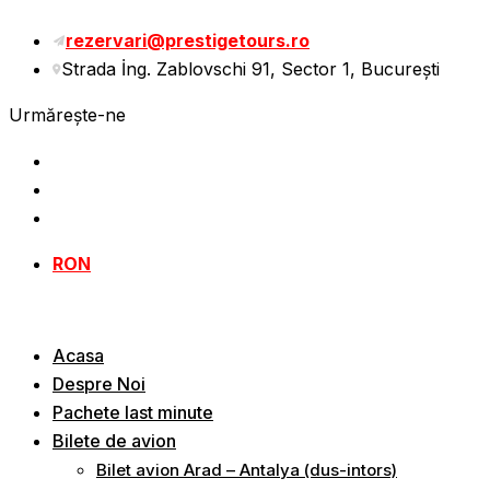
Sări
rezervari@prestigetours.ro
la
Strada İng. Zablovschi 91, Sector 1, Bucureşti
conținut
Urmărește-ne
RON
Acasa
Despre Noi
Pachete last minute
Bilete de avion
Bilet avion Arad – Antalya (dus-intors)