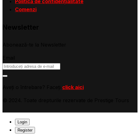
Politică de confidențialitate
Comenzi
Newsletter
Abonează-te la Newsletter
Email
Aveți o întrebare? Faceți
click aici
© 2024. Toate drepturile rezervate de Prestige Tours
Login
Register