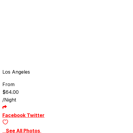
Los Angeles
From
$
64.00
/Night
Youtube
LinkedIn
Pinterest
Facebook
Twitter
See All Photos