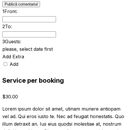
1
From:
2
To:
3
Guests:
please, select date first
Add Extra
Add
Service per booking
$
30.00
Lorem ipsum dolor sit amet, utinam munere antiopam
vel ad. Qui eros iusto te. Nec ad feugiat honestatis. Quo
illum detraxit an. Ius eius quodsi molestiae at, nostrum