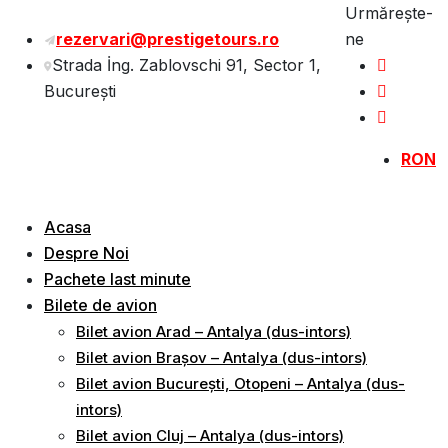
Sări
Urmărește-
la
rezervari@prestigetours.ro
ne
conținut
Strada İng. Zablovschi 91, Sector 1,
Bucureşti
RON
Acasa
Despre Noi
Pachete last minute
Bilete de avion
Bilet avion Arad – Antalya (dus-intors)
Bilet avion Brașov – Antalya (dus-intors)
Bilet avion București, Otopeni – Antalya (dus-
intors)
Bilet avion Cluj – Antalya (dus-intors)