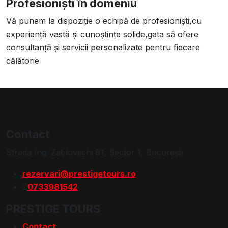
Profesioniști în domeniu
Vă punem la dispoziție o echipă de profesioniști,cu
experiență vastă și cunoștințe solide,gata să ofere
consultanță și servicii personalizate pentru fiecare
călătorie
Contact
Strada Ing. Zablovschi 91, Sector 1, Bucureşti
rezervari@prestigetours.ro
0733981542
PRESTIGE TOURS
Contact