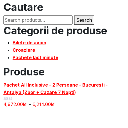
Cautare
Search
Search
for:
Categorii de produse
Bilete de avion
Croaziere
Pachete last minute
Produse
Pachet All Inclusive - 2 Persoane - București -
Antalya (Zbor + Cazare 7 Nopti)
4,972.00
lei
–
6,214.00
lei
Rated
0
out
of
5