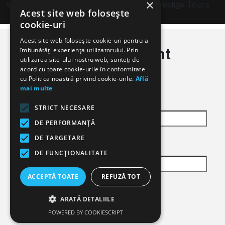
×
© 2024. Toate drepturile rezervate de Prestige Tours
Acest site web folosește
cookie-uri
Login
Register
Acest site web folosește cookie-uri pentru a
Sign in to your account
îmbunătăți experiența utilizatorului. Prin
utilizarea site-ului nostru web, sunteți de
acord cu toate cookie-urile în conformitate
Login
cu Politica noastră privind cookie-urile.
Află
mai multe
Username or email
STRICT NECESARE
DE PERFORMANȚĂ
DE TARGETARE
Password
DE FUNCŢIONALITATE
ACCEPTĂ TOATE
REFUZĂ TOT
ARATĂ DETALIILE
POWERED BY COOKIESCRIPT
Forgot password?