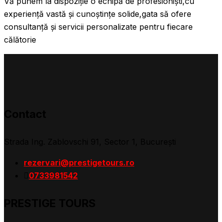
Vă punem la dispoziție o echipă de profesioniști,cu
experiență vastă și cunoștințe solide,gata să ofere
consultanță și servicii personalizate pentru fiecare
călătorie
Contact
Strada Ing. Zablovschi 91, Sector 1, Bucureşti
rezervari@prestigetours.ro
0733981542
PRESTIGE TOURS