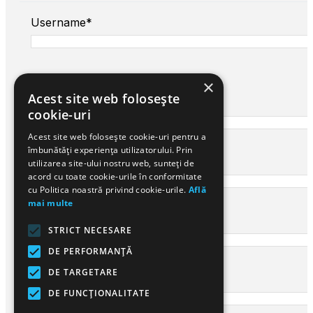
Username*
×
Acest site web folosește
First name*
cookie-uri
Acest site web folosește cookie-uri pentru a
îmbunătăți experiența utilizatorului. Prin
Last name*
utilizarea site-ului nostru web, sunteți de
acord cu toate cookie-urile în conformitate
cu Politica noastră privind cookie-urile.
Află
mai multe
Your email*
STRICT NECESARE
DE PERFORMANȚĂ
DE TARGETARE
Confirm email*
DE FUNCŢIONALITATE