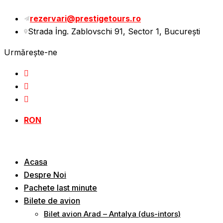
rezervari@prestigetours.ro
Strada İng. Zablovschi 91, Sector 1, Bucureşti
Urmărește-ne
RON
Acasa
Despre Noi
Pachete last minute
Bilete de avion
Bilet avion Arad – Antalya (dus-intors)