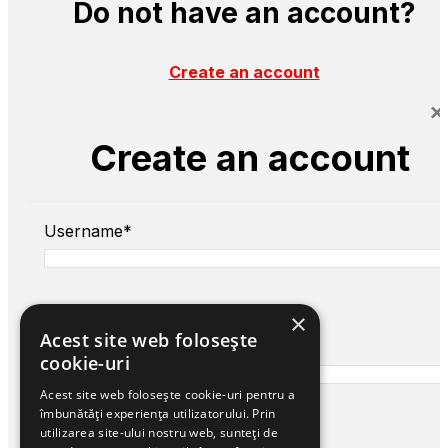
Do not have an account?
Create an account
×
Create an account
Username*
×
Acest site web folosește
First name*
cookie-uri
Acest site web folosește cookie-uri pentru a
îmbunătăți experiența utilizatorului. Prin
Last name*
utilizarea site-ului nostru web, sunteți de