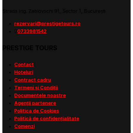
Strada Ing. Zablovschi 91, Sector 1, Bucureşti
rezervari@prestigetours.ro
0733981542
PRESTIGE TOURS
Contact
Hoteluri
Contract cadru
Termeni și Condiții
Documentele noastre
Agenții partenere
Politica de Cookies
Politică de confidențialitate
Comenzi