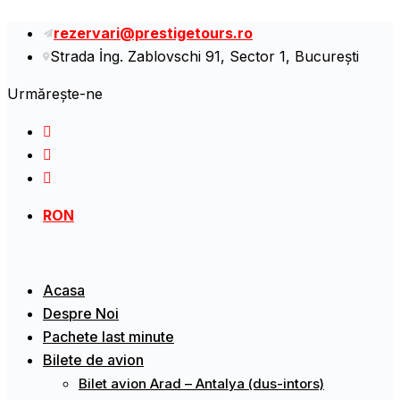
rezervari@prestigetours.ro
Strada İng. Zablovschi 91, Sector 1, Bucureşti
Urmărește-ne
RON
Acasa
Despre Noi
Pachete last minute
Bilete de avion
Bilet avion Arad – Antalya (dus-intors)