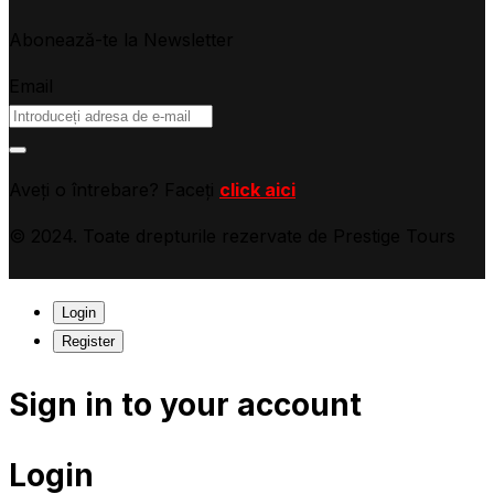
Abonează-te la Newsletter
Email
Aveți o întrebare? Faceți
click aici
© 2024. Toate drepturile rezervate de Prestige Tours
Login
Register
Sign in to your account
Login