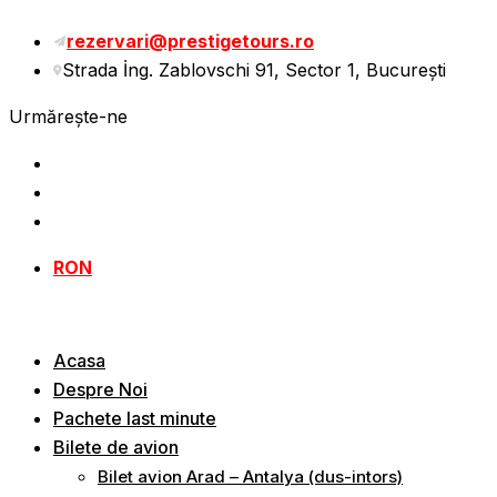
Sări
rezervari@prestigetours.ro
la
Strada İng. Zablovschi 91, Sector 1, Bucureşti
conținut
Urmărește-ne
RON
Acasa
Despre Noi
Pachete last minute
Bilete de avion
Bilet avion Arad – Antalya (dus-intors)