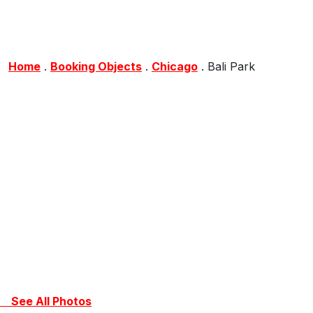
Home
.
Booking Objects
.
Chicago
.
Bali Park
See All Photos