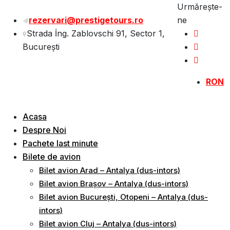
Sări
Urmărește-
la
rezervari@prestigetours.ro
ne
conținut
Strada İng. Zablovschi 91, Sector 1,
Bucureşti
RON
Acasa
Despre Noi
Pachete last minute
Bilete de avion
Bilet avion Arad – Antalya (dus-intors)
Bilet avion Brașov – Antalya (dus-intors)
Bilet avion București, Otopeni – Antalya (dus-
intors)
Bilet avion Cluj – Antalya (dus-intors)