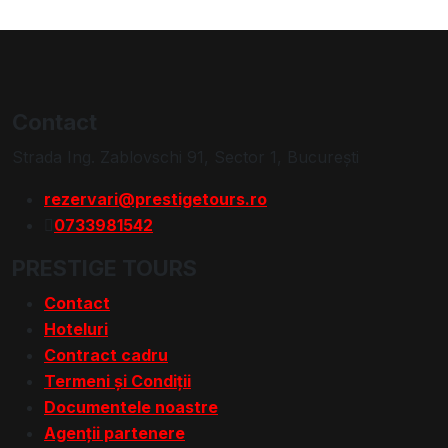
Contact
Strada Ing. Zablovschi 91, Sector 1, Bucureşti
rezervari@prestigetours.ro
0733981542
PRESTIGE TOURS
Contact
Hoteluri
Contract cadru
Termeni și Condiții
Documentele noastre
Agenții partenere