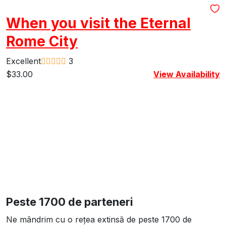
Italy
-
When you visit the Eternal
Rome City
Excellent
3
$
33.00
View Availability
E
$
Peste 1700 de parteneri
Ne mândrim cu o rețea extinsă de peste 1700 de