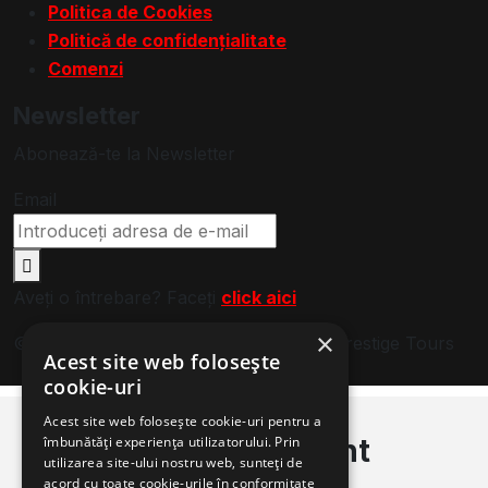
Politica de Cookies
Politică de confidențialitate
Comenzi
Newsletter
Abonează-te la Newsletter
Email
Aveți o întrebare? Faceți
click aici
×
© 2024. Toate drepturile rezervate de Prestige Tours
Acest site web folosește
cookie-uri
Login
Register
Acest site web folosește cookie-uri pentru a
Sign in to your account
îmbunătăți experiența utilizatorului. Prin
utilizarea site-ului nostru web, sunteți de
acord cu toate cookie-urile în conformitate